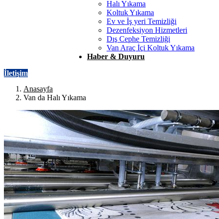
Halı Yıkama
Koltuk Yıkama
Ev ve İş yeri Temizliği
Dezenfeksiyon Hizmetleri
Dış Cephe Temizliği
Van Araç İçi Koltuk Yıkama
Haber & Duyuru
İletişim
Anasayfa
Van da Halı Yıkama