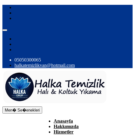
05050300065
halkatemizlikvan@hotmail.com
Men� Se�enekleri
Anasayfa
Hakkımızda
Hizmetler