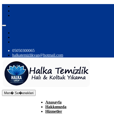
05050300065
halkatemizlikvan@hotmail.com
Men� Se�enekleri
Anasayfa
Hakkımızda
Hizmetler